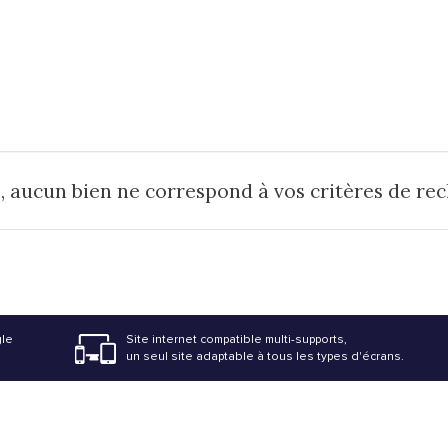
, aucun bien ne correspond à vos critères de re
gle
Site internet compatible multi-supports,
un seul site adaptable à tous les types d'écrans.