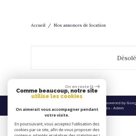
Accueil
Nos annonces de location
Désolé
On en reste là
Comme beaucoup, notre site
utilise les cookies
© 2026 | Tous droits réservés | Traduction powered by Goo
-
Plan du site
-
Mentions légales
-
Partenaires
-
Admin
On aimerait vous accompagner pendant
votre visite.
En poursuivant, vous acceptez l'utilisation des
cookies par ce site, afin de vous proposer des
contenus adaptés et réaliser des statistiques !