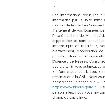
* :
Les informations recueillies s
informatisé par La Boite Immo 
gestion de la clientèle/prospec
Traitement de vos Données pers
l'intérêt légitime de l'Agence /
suppression et sont destinées
informatique et libertés », vo
d’effacement, d’opposition, de
pouvez retirer votre consen
l’Agence / Le Réseau. Consulte
vos droits. Si vous estimez, apr
« Informatique et Libertés » 
réclamation à la CNIL. Nous vous
démarchage téléphonique « Bloct
https://www.bloctel.gouv.fr
. Da
personnelles, nous vous invito
champ de saisie libre.