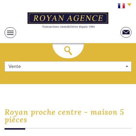
Vente
royan proche
centre - maison 5
pièces