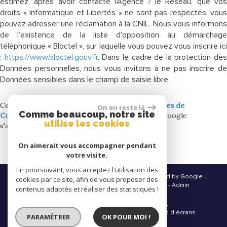
estimez, après avoir contacté l'Agence / le Réseau, que vos
droits « Informatique et Libertés » ne sont pas respectés, vous
pouvez adresser une réclamation à la CNIL. Nous vous informons
de l’existence de la liste d'opposition au démarchage
téléphonique « Bloctel », sur laquelle vous pouvez vous inscrire ici
:
https://www.bloctel.gouv.fr
. Dans le cadre de la protection des
Données personnelles, nous vous invitons à ne pas inscrire de
Données sensibles dans le champ de saisie libre.
Ce site est protégé par reCAPTCHA, les
Politiques de
On en reste là
Comme beaucoup, notre site
Confidentialité
et es
Conditions d'utilisation
de Google
utilise les cookies
s'appliquent.
On aimerait vous accompagner pendant
votre visite.
En poursuivant, vous acceptez l'utilisation des
© 2026 | Tous droits réservés | Traduction powered by Google -
cookies par ce site, afin de vous proposer des
Plan du site
-
Mentions légales
-
Partenaires
-
Admin
contenus adaptés et réaliser des statistiques !
Site internet compatible multi-supports,
un seul site adaptable à tous les types d'écrans.
PARAMÉTRER
OK POUR MOI !