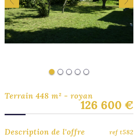
terrain 448 m² - royan
126 600
€
description de l'offre
ref t582